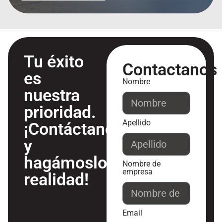
Tu éxito
Contactanos
es
Nombre
nuestra
prioridad.
Apellido
¡Contáctanos
y
hagámoslo
Nombre de
empresa
realidad!
Email