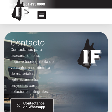
Contáctanos 301 435 8998
Contacto
Contáctanos para
asesoría, diseño,
soporte técnico, renta de
vehículos y suministro
de materiales,
optimizando tus
proyectos con
soluciones integrales.
Contáctanos
via Whatsapp